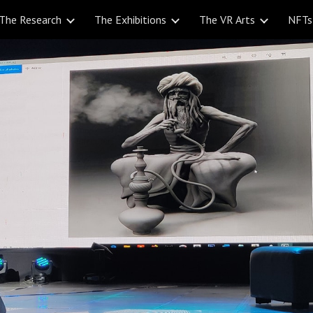
The Research
The Exhibitions
The VR Arts
NFTs
ip to main content
Skip to navigat