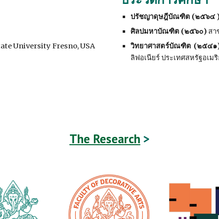
ปรัชญาดุษฎีบัณฑิต (๒๕๖๔ 
ศิลปมหาบัณฑิต (๒๕๖๐)
สาข
State University Fresno, USA
วิทยาศาสตร์บัณฑิต (๒๕๔๑
ลิฟอเนียร์ ประเทศสหรัฐอเมร
The Research
 >